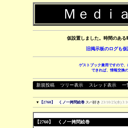
Ｍｅｄｉａ
仮設置しました。時間のある
旧掲示板のログも仮
ゲストブック兼用ですので、
できれば、情報交換の
新規投稿
┃
ツリー表示
┃
スレッド表示
┃
一
▼
【2760】 くノ一拷問絵巻
スパ好き
23/10/25(水) 3:1
【2760】 くノ一拷問絵巻