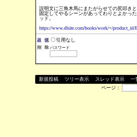
説明文に三角木馬にまたがらせての尻叩きと
固定してやるシーンがあってわりとよかった
ッド。
https://www.dlsite.com/books/work/=/product_id
引用なし
パスワード
新規投稿
┃
ツリー表示
┃
スレッド表示
┃
一
ページ：