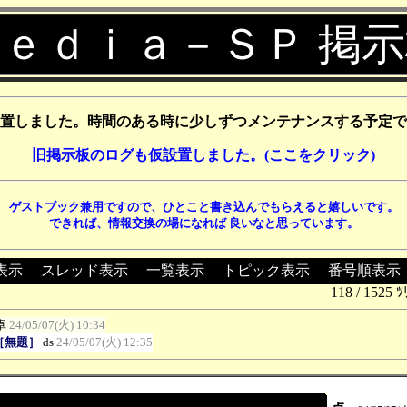
ｅｄｉａ－ＳＰ 掲
置しました。時間のある時に少しずつメンテナンスする予定で
旧掲示板のログも仮設置しました。(ここをクリック)
ゲストブック兼用ですので、ひとこと書き込んでもらえると嬉しいです。
できれば、情報交換の場になれば 良いなと思っています。
表示
┃
スレッド表示
┃
一覧表示
┃
トピック表示
┃
番号順表示
118 / 1525 ﾂ
卓
24/05/07(火) 10:34
:［無題］
ds
24/05/07(火) 12:35