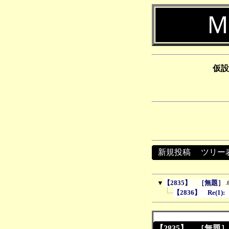
Ｍ
仮設
新規投稿
┃
ツリー
▼
【2835】 ［無題］
【2836】 Re(1)
【2835】 ［無題］