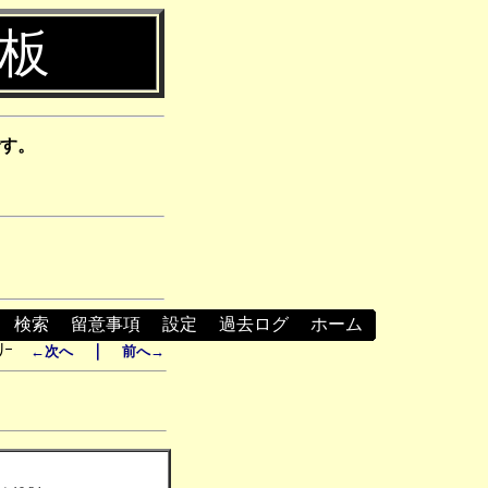
示板
す。
┃
検索
┃
留意事項
┃
設定
┃
過去ログ
┃
ホーム
ﾘｰ
｜
←次へ
前へ→