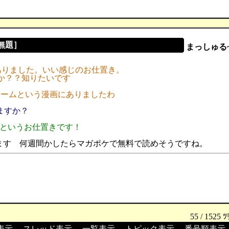
［無題］
まっしゅる
にありました。いい感じのお仕置き。
すか？？知りたいです
ロームという漫画にありましたわ
ますか？
ンというお仕置きです！
ます 何週間かしたらマガポケで無料で読めそうですね。
55 / 1525 ﾂ
表示
┃
スレッド表示
┃
一覧表示
┃
トピック表示
┃
番号順表示