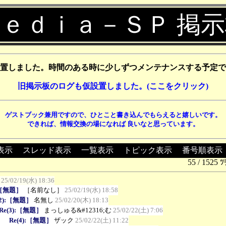
ｅｄｉａ－ＳＰ 掲
置しました。時間のある時に少しずつメンテナンスする予定で
旧掲示板のログも仮設置しました。(ここをクリック)
ゲストブック兼用ですので、ひとこと書き込んでもらえると嬉しいです。
できれば、情報交換の場になれば 良いなと思っています。
表示
┃
スレッド表示
┃
一覧表示
┃
トピック表示
┃
番号順表示
55 / 1525 ﾂ
25/02/19(水) 18:36
:［無題］
［名前なし］
25/02/19(水) 18:58
(2):［無題］
名無し
25/02/20(木) 18:13
Re(3):［無題］
まっしゅる&#12316;む
25/02/22(土) 7:06
】 Re(4):［無題］
ザック
25/02/22(土) 11:22