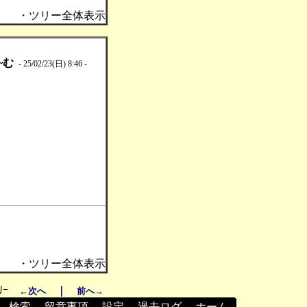
・ツリー全体表示
~む
- 25/02/23(日) 8:46 -
・ツリー全体表示
ﾘｰ
｜
←次へ
前へ→
┃
検索
┃
留意事項
┃
設定
┃
過去ログ
┃
ホーム