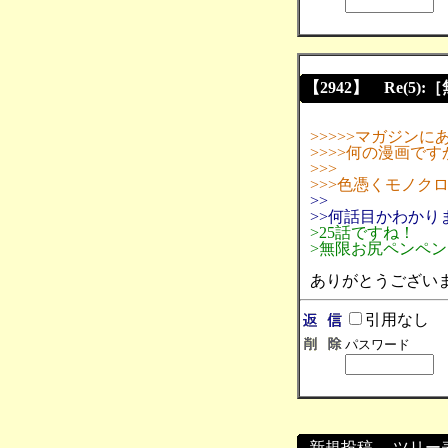
【2942】 Re(5):
>>>>>マガジン
>>>>何の漫画で
>>>
>>>色憑くモノク
>>
>>何話目かわかり
>25話ですね！
>無限お尻ペンペ
ありがとうござい
引用なし
パスワード
新規投稿
┃
ツリー