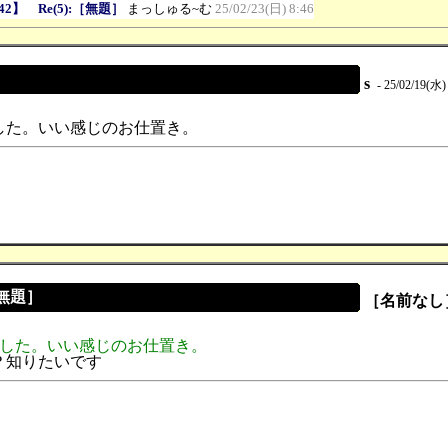
42】 Re(5):［無題］
まっしゅる~む
25/02/23(日) 8:46
s
- 25/02/19(水) 
した。いい感じのお仕置き。
［無題］
［名前なし
ました。いい感じのお仕置き。
？知りたいです