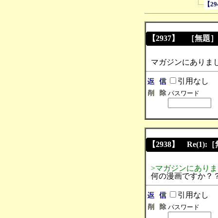
【29
【2937】 ［無題］
マガジンにありま
引用なし
パスワード
【2938】 Re(1):
>マガジンにあり
何の漫画ですか？
引用なし
パスワード