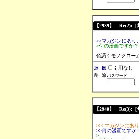
【2939】 Re(2):
>>マガジンにあ
>何の漫画ですか
色憑くモノクロー
引用なし
パスワード
【2940】 Re(3):
>>>マガジンにあ
>>何の漫画ですか
>