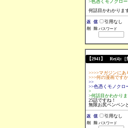
>色憑くモノクロ
何話目かわかりま
引用なし
パスワード
【2941】 Re(4):
>>>>マガジンに
>>>何の漫画です
>>
>>色憑くモノク
>
>何話目かわかり
25話ですね！
無限お尻ペンペン
引用なし
パスワード