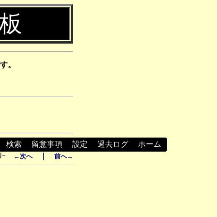
示板
す。
┃
検索
┃
留意事項
┃
設定
┃
過去ログ
┃
ホーム
ﾘｰ
｜
←次へ
前へ→