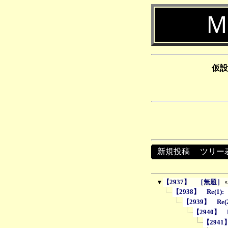
Ｍ
仮設
新規投稿
┃
ツリー
▼
【2937】 ［無題］
s
【2938】 Re(1)
【2939】 Re
【2940】 
【2941