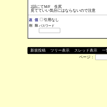
2話にてM/F 生尻
見てていい気分にはならないので注意
引用なし
パスワード
新規投稿
┃
ツリー表示
┃
スレッド表示
┃
一
ページ：