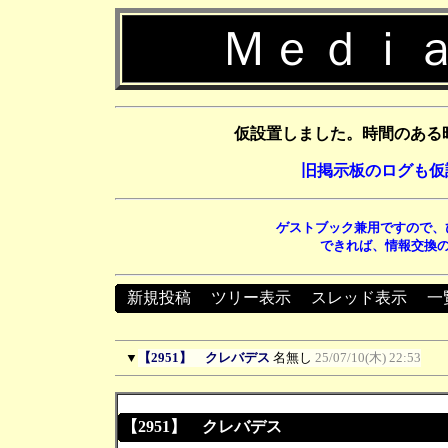
Ｍｅｄｉａ
仮設置しました。時間のある
旧掲示板のログも仮
ゲストブック兼用ですので、
できれば、情報交換の
新規投稿
┃
ツリー表示
┃
スレッド表示
┃
一
▼
【2951】 クレバデス
名無し
25/07/10(木) 22:53
【2951】 クレバデス