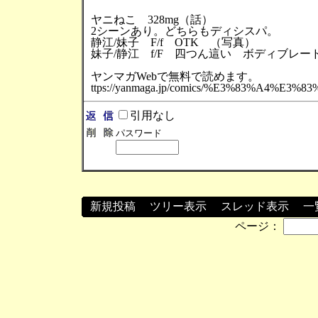
ヤニねこ 328mg（話）
2シーンあり。どちらもディシスパ。
静江/妹子 F/f OTK （写真）
妹子/静江 f/F 四つん這い ボディブレ
ヤンマガWebで無料で読めます。
ttps://yanmaga.jp/comics/%E3%83%A4%E3
引用なし
パスワード
新規投稿
┃
ツリー表示
┃
スレッド表示
┃
一
ページ：