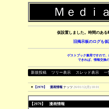
Ｍｅｄｉａ
仮設置しました。時間のある
旧掲示板のログも仮
ゲストブック兼用ですので、
できれば、情報交換の
新規投稿
┃
ツリー表示
┃
スレッド表示
┃
一
▼
【2979】 漫画情報
ナッツ
26/01/12(月) 18:01
【2979】 漫画情報