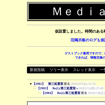
Ｍｅｄｉａ
仮設置しました。時間のある
旧掲示板のログも仮
ゲストブック兼用ですので、
できれば、情報交換の
新規投稿
┃
ツリー表示
┃
スレッド表示
┃
一
▼
【2982】 第三処置室
匿名
26/02/07(土) 15:35
【2983】 Re(1):第三処置室
n
26/02/12(木) 15:45
【2984】 Re(2):第三処置室
匿名
26/02/14(土)