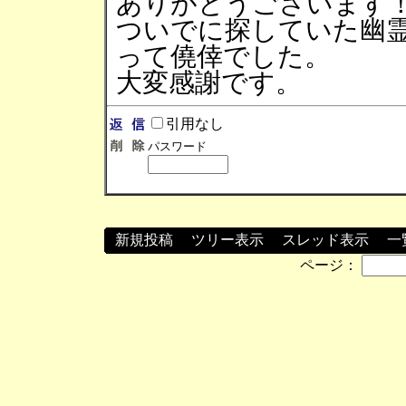
ありがとうございます
ついでに探していた幽
って僥倖でした。
大変感謝です。
引用なし
パスワード
新規投稿
┃
ツリー表示
┃
スレッド表示
┃
一
ページ：