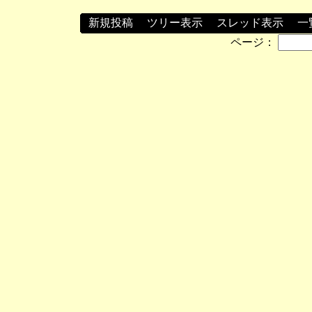
新規投稿
┃
ツリー表示
┃
スレッド表示
┃
一
ページ：