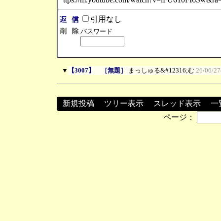
引用なし
パスワード
▼
【3007】 ［無題］
まっしゅる&#12316;む
26/06/27
新規投稿
┃
ツリー表示
┃
スレッド表示
┃
一
ページ：