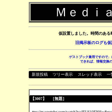
Ｍｅｄｉａ
仮設置しました。時間のある
旧掲示板のログも仮
ゲストブック兼用ですので、
できれば、情報交換の
新規投稿
┃
ツリー表示
┃
スレッド表示
┃
一
【3007】 ［無題］
ttps://m.youtube.com/watch?v=lFU610FI6Sw&r