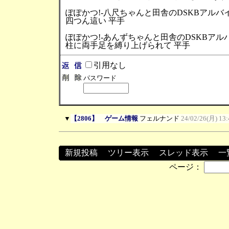
ぽぽかつ!-八尺ちゃんと田舎のDSKBアルバ
四つん這い 平手
ぽぽかつ!-あんずちゃんと田舎のDSKBアル
柱に両手足を縛り上げられて 平手
引用なし
パスワード
▼
【2806】 ゲーム情報
フェルナンド
24/02/26(月) 13:
新規投稿
┃
ツリー表示
┃
スレッド表示
┃
一
ページ：