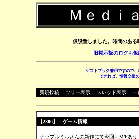
Ｍｅｄｉａ
仮設置しました。時間のある
旧掲示板のログも仮
ゲストブック兼用ですので、
できれば、情報交換の
新規投稿
┃
ツリー表示
┃
スレッド表示
┃
一
【2806】 ゲーム情報
ナップルミルさんの新作にて今回もM/Fあり