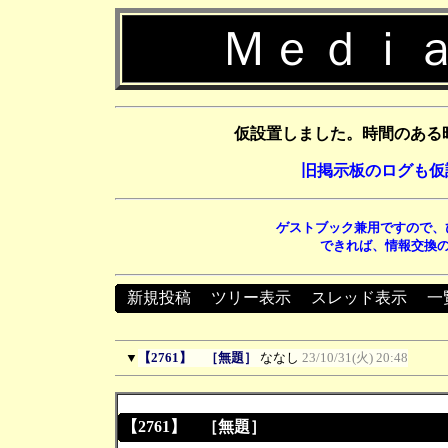
Ｍｅｄｉａ
仮設置しました。時間のある
旧掲示板のログも仮
ゲストブック兼用ですので、
できれば、情報交換の
新規投稿
┃
ツリー表示
┃
スレッド表示
┃
一
▼
【2761】 ［無題］
ななし
23/10/31(火) 20:48
【2761】 ［無題］