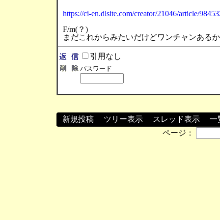
https://ci-en.dlsite.com/creator/21046/article/98453
F/m(？)
まだこれからみたいだけどワンチャンあるか
引用なし
パスワード
新規投稿
┃
ツリー表示
┃
スレッド表示
┃
一
ページ：