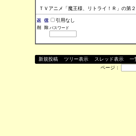
ＴＶアニメ「魔王様、リトライ！Ｒ」の第２
引用なし
パスワード
新規投稿
┃
ツリー表示
┃
スレッド表示
┃
一
ページ：