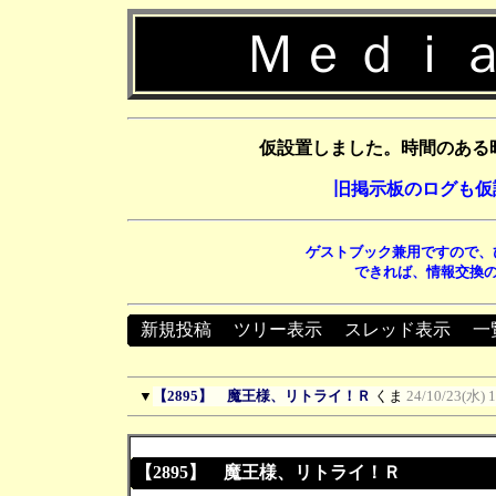
Ｍｅｄｉａ
仮設置しました。時間のある
旧掲示板のログも仮
ゲストブック兼用ですので、
できれば、情報交換の
新規投稿
┃
ツリー表示
┃
スレッド表示
┃
一
▼
【2895】 魔王様、リトライ！Ｒ
くま
24/10/23(水) 
【2895】 魔王様、リトライ！Ｒ