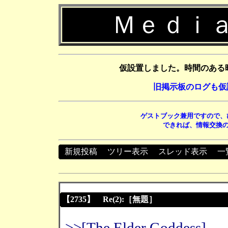
Ｍｅｄｉａ
仮設置しました。時間のある
旧掲示板のログも仮
ゲストブック兼用ですので、
できれば、情報交換の
新規投稿
┃
ツリー表示
┃
スレッド表示
┃
一
【2735】 Re(2):［無題］
>>[The Elder Goddess]