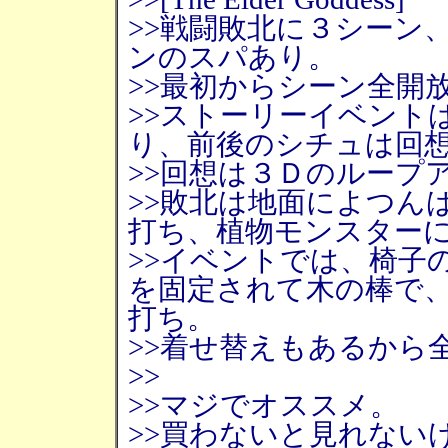
>>戦闘敗北に３シーン
ンのスパあり。
>>最初からシーン全開
>>ストーリーイベント
り、前後のシチュは回
>>回想は３Ｄのループ
>>敗北は地面によつん
打ち、植物モンスター
>>イベントでは、椅子
を固定されて木の棒で
打ち。
>>着せ替えもあるから
>>
>>マジでオススメ。
>>買わないと見れない